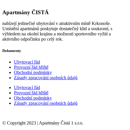
Apartmány
ČISTÁ
nabízejí jedinečné ubytování v atraktivním místě Krkonoše.
Umístění apartmánů poskytuje dostatečný klid a soukromí, s
výhledem na okolní krajinu a možností sportovního vyžití a
aktivního odpočinku po celý rok.
Dokumenty
Ubytovací řád
Provozní řád hřiště
Obchodní podmínky
Zásady zpracování osobních údajů
Ubytovací řád
Provozní řád hřiště
Obchodní podmínky
Zásady zpracování osobních údajů
© Copyright 2023 | Apartmány Čistá 1 s.r.o.