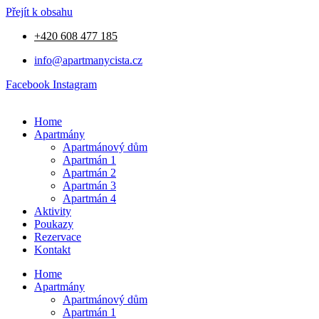
Přejít k obsahu
+420 608 477 185
info@apartmanycista.cz
Facebook
Instagram
Home
Apartmány
Apartmánový dům
Apartmán 1
Apartmán 2
Apartmán 3
Apartmán 4
Aktivity
Poukazy
Rezervace
Kontakt
Home
Apartmány
Apartmánový dům
Apartmán 1